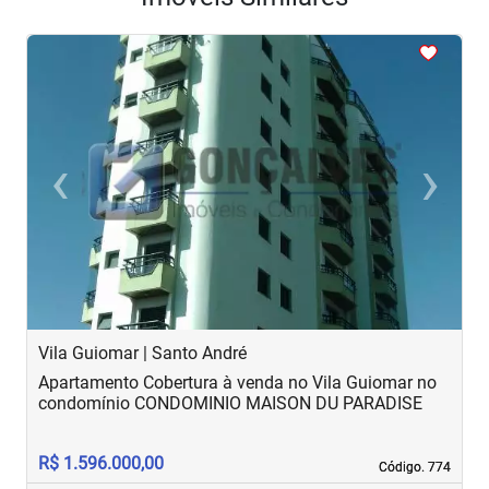
<
<
<
<
<
‹
›
Previous
Next
Vila Guiomar | Santo André
V
Apartamento Cobertura à venda no Vila Guiomar no
A
condomínio CONDOMINIO MAISON DU PARADISE
R$ 1.596.000,00
R
Código. 774
Código. 774