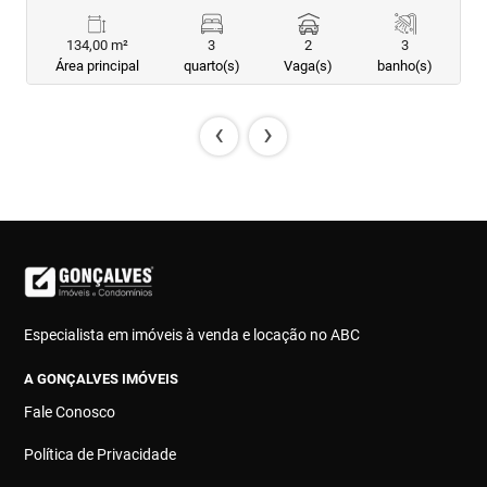
134,00 m²
3
2
3
Área principal
quarto(s)
Vaga(s)
banho(s)
‹
›
Especialista em imóveis à venda e locação no ABC
A GONÇALVES IMÓVEIS
Fale Conosco
Política de Privacidade