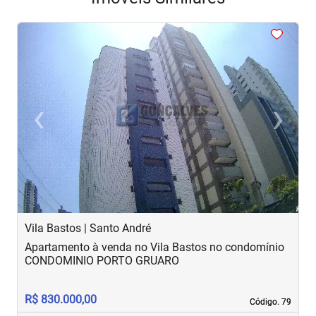
<
<
<
<
<
‹
›
Previous
Next
Vila Bastos | Santo André
V
Apartamento à venda no Vila Bastos no condomínio
A
CONDOMINIO PORTO GRUARO
c
R$ 830.000,00
R
Código. 79
Código. 79