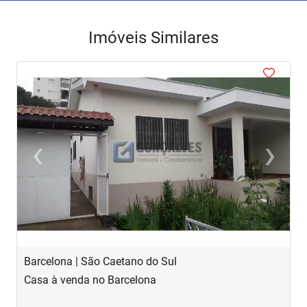
Imóveis Similares
<
<
<
<
<
‹
›
Previous
Next
Barcelona | São Caetano do Sul
O
Casa à venda no Barcelona
C