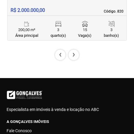
R$ 2.000.000,00
R
Código. 820
Código. 820
200,00 m²
3
15
3
Área principal
quarto(s)
Vaga(s)
banho(s)
‹
›
Especialista em imóveis à venda e locação no ABC
A GONÇALVES IMÓVEIS
Fale Conosco