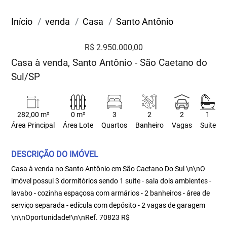
Início
venda
Casa
Santo Antônio
R$ 2.950.000,00
Casa à venda, Santo Antônio - São Caetano do
Sul/SP
282,00 m²
0 m²
3
2
2
1
Área Principal
Área Lote
Quartos
Banheiro
Vagas
Suite
DESCRIÇÃO DO IMÓVEL
Casa à venda no Santo Antônio em São Caetano Do Sul \n\nO
imóvel possui 3 dormitórios sendo 1 suíte - sala dois ambientes -
lavabo - cozinha espaçosa com armários - 2 banheiros - área de
serviço separada - edícula com depósito - 2 vagas de garagem
\n\nOportunidade!\n\nRef. 70823 R$