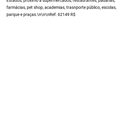
Estados, próximo à supermercados, restaurantes, padarias,
farmácias, pet shop, academias, trasnporte público, escolas,
parque e praças.\n\n\nRef. 62149 R$