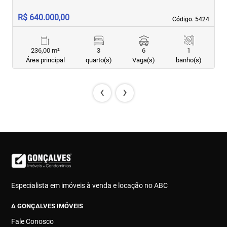
R
R$ 640.000,00
R
Código. 5424
Código. 5424
236,00 m²
3
6
1
Área principal
quarto(s)
Vaga(s)
banho(s)
‹
›
Especialista em imóveis à venda e locação no ABC
A GONÇALVES IMÓVEIS
Fale Conosco