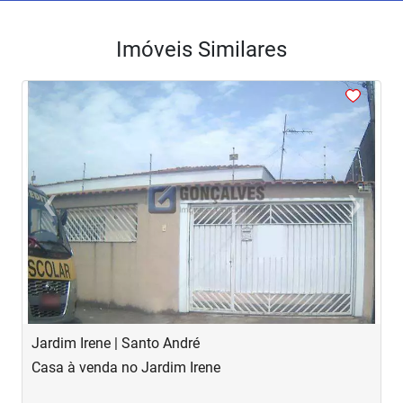
Imóveis Similares
<
<
<
<
<
‹
›
Previous
Next
Jardim Irene | Santo André
J
Casa à venda no Jardim Irene
S