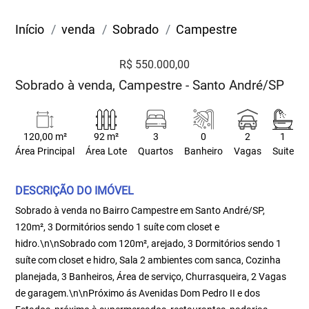
Início
venda
Sobrado
Campestre
R$ 550.000,00
Sobrado à venda, Campestre - Santo André/SP
120,00 m²
92 m²
3
0
2
1
Área Principal
Área Lote
Quartos
Banheiro
Vagas
Suite
DESCRIÇÃO DO IMÓVEL
Sobrado à venda no Bairro Campestre em Santo André/SP,
120m², 3 Dormitórios sendo 1 suíte com closet e
hidro.\n\nSobrado com 120m², arejado, 3 Dormitórios sendo 1
suíte com closet e hidro, Sala 2 ambientes com sanca, Cozinha
planejada, 3 Banheiros, Área de serviço, Churrasqueira, 2 Vagas
de garagem.\n\nPróximo ás Avenidas Dom Pedro II e dos