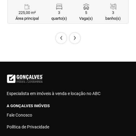
225,00 m²
3
5
3
Área principal
quarto(s)
Vaga(s)
banho(s)
‹
›
Especialista em imóveis à venda e locação no ABC
A GONÇALVES IMÓVEIS
Fale Conosco
Política de Privacidade