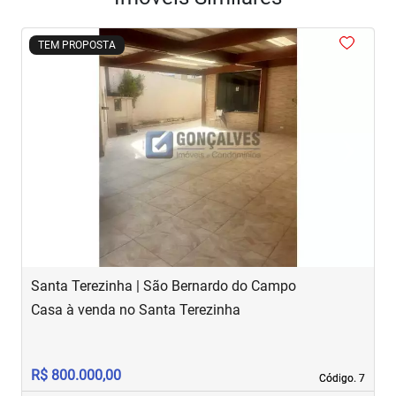
<
<
<
<
<
TEM PROPOSTA
‹
›
Previous
Next
Santa Terezinha | São Bernardo do Campo
J
Casa à venda no Santa Terezinha
S
R$ 800.000,00
R
Código. 7
Código. 7