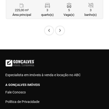
225,00 m²
3
5
3
Área principal
quarto(s)
Vaga(s)
banho(s)
‹
›
Especialista em imóveis à venda e locação no ABC
A GONÇALVES IMÓVEIS
Fale Conosco
Política de Privacidade