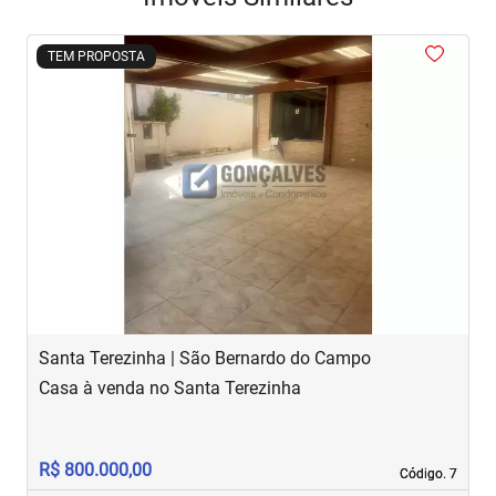
<
<
<
<
<
TEM PROPOSTA
‹
›
Previous
Next
Santa Terezinha | São Bernardo do Campo
J
Casa à venda no Santa Terezinha
S
R$ 800.000,00
R
Código. 7
Código. 7