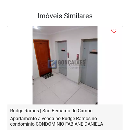
Imóveis Similares
<
<
<
<
‹
›
Previous
Next
Rudge Ramos | São Bernardo do Campo
C
Apartamento à venda no Rudge Ramos no
A
condomínio CONDOMINIO FABIANE DANIELA