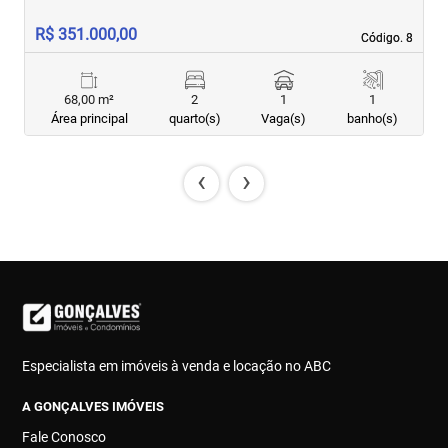
R$ 351.000,00
R
Código. 8
Código. 8
68,00 m²
2
1
1
Área principal
quarto(s)
Vaga(s)
banho(s)
‹
›
Especialista em imóveis à venda e locação no ABC
A GONÇALVES IMÓVEIS
Fale Conosco