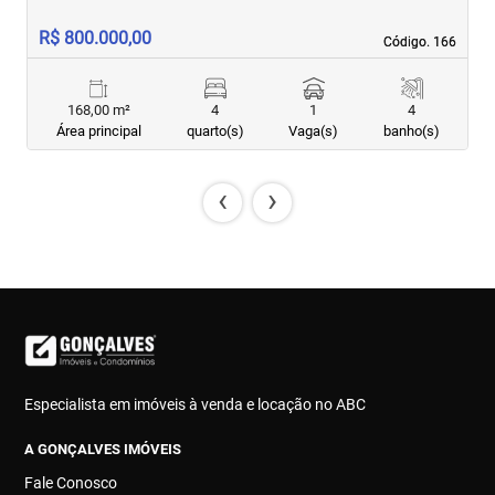
R$ 800.000,00
R
Código. 166
Código. 166
168,00 m²
4
1
4
Área principal
quarto(s)
Vaga(s)
banho(s)
‹
›
Especialista em imóveis à venda e locação no ABC
A GONÇALVES IMÓVEIS
Fale Conosco