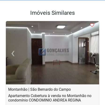
Imóveis Similares
<
<
<
<
<
‹
›
Previous
Next
Montanhão | São Bernardo do Campo
C
Apartamento Cobertura à venda no Montanhão no
A
condomínio CONDOMINIO ANDREA REGINA