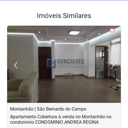
Imóveis Similares
<
<
<
<
<
‹
›
Previous
Next
Montanhão | São Bernardo do Campo
C
Apartamento Cobertura à venda no Montanhão no
A
condomínio CONDOMINIO ANDREA REGINA