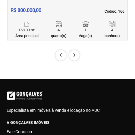
R$ 800.000,00
R
Código. 166
Código. 166
168,00 m²
4
1
4
Área principal
quarto(s)
Vaga(s)
banho(s)
‹
›
Especialista em imóveis à venda e locação no ABC
A GONÇALVES IMÓVEIS
Fale Conosco