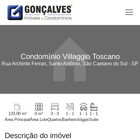
Condomínio Villaggio Toscano
Rua Archinto Ferrari, Santo Antônio, São Caetano do Sul - SP
133,00 m²
0 m²
3 - 3
1 - 1
1 - 1
1 - 1
Área Principal
Área Lote
Quartos
Banheiro
Vagas
Suite
Descrição do imóvel