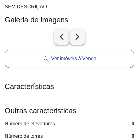
SEM DESCRIÇÃO
Galeria de imagens
arrow_back_ios_new
arrow_forward_ios
Ver imóveis à Venda
Características
Outras caracteristicas
Número de elevadores
0
Número de torres
0