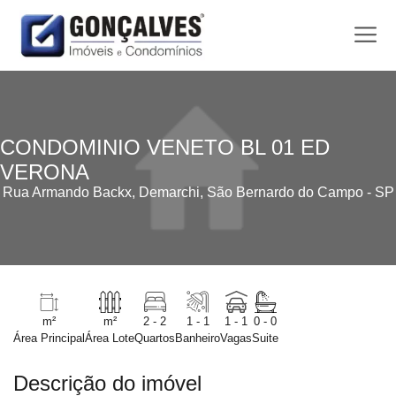
CONDOMINIO VENETO BL 01 ED
VERONA
Rua Armando Backx, Demarchi, São Bernardo do Campo - SP
m²
m²
2 - 2
1 - 1
1 - 1
0 - 0
Área Principal
Área Lote
Quartos
Banheiro
Vagas
Suite
Descrição do imóvel