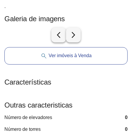
.
Galeria de imagens
arrow_back_ios_new
arrow_forward_ios
Ver imóveis à Venda
Características
Outras caracteristicas
Número de elevadores
0
Número de torres
0