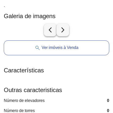
.
Galeria de imagens
arrow_back_ios_new
arrow_forward_ios
Ver imóveis à Venda
Características
Outras caracteristicas
Número de elevadores
0
Número de torres
0